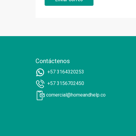
Contáctenos
+57 3164320253
+57 3156702450
comercial@homeandhelp.co