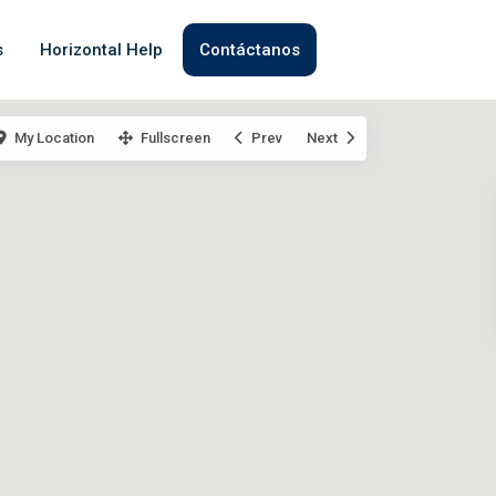
s
Horizontal Help
Contáctanos
My Location
Fullscreen
Prev
Next