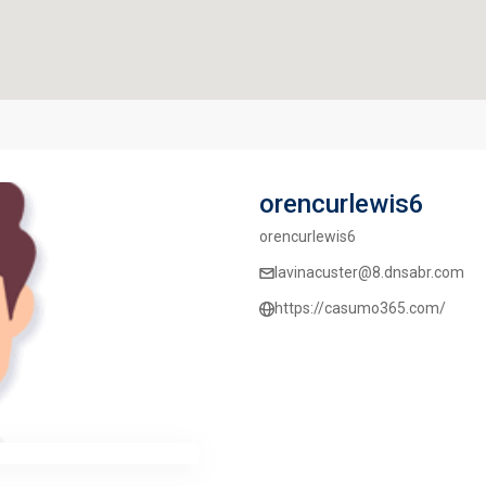
orencurlewis6
orencurlewis6
lavinacuster@8.dnsabr.com
https://casumo365.com/