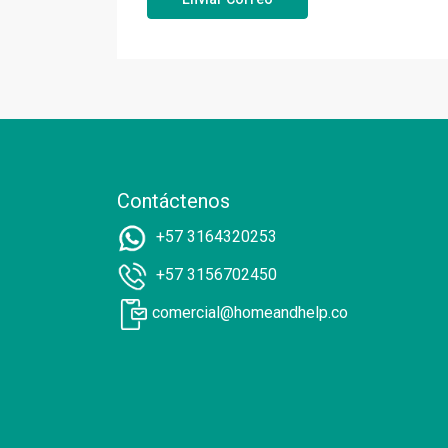
Contáctenos
+57 3164320253
+57 3156702450
comercial@homeandhelp.co