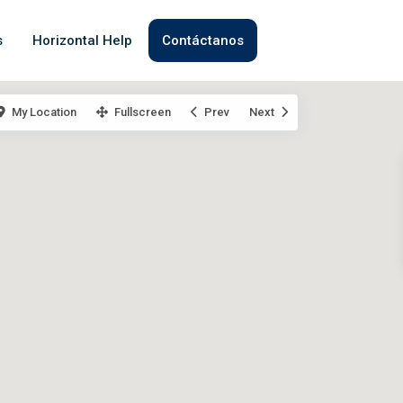
s
Horizontal Help
Contáctanos
My Location
Fullscreen
Prev
Next