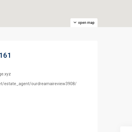
open map
7161
ge.xyz
net/estate_agent/ourdreamaireview3908/