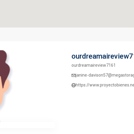
ourdreamaireview
ourdreamaireview7161
janine-davison57@megastora
https://www.proyectobienes.