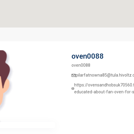
oven0088
oven0088
pilarfatnowna85@tula.hivoltz.
https://ovensandhobsuk70560.f
educated-about-fan-oven-for-