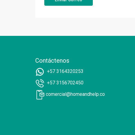
Contáctenos
+57 3164320253
+57 3156702450
comercial@homeandhelp.co