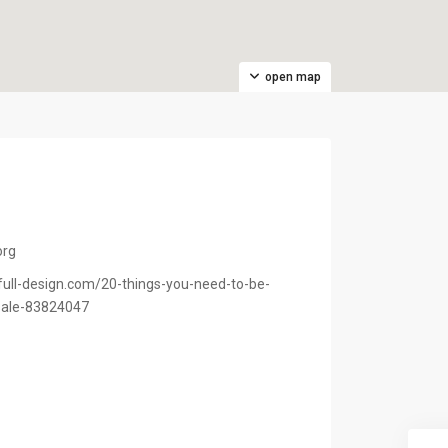
open map
org
ull-design.com/20-things-you-need-to-be-
sale-83824047