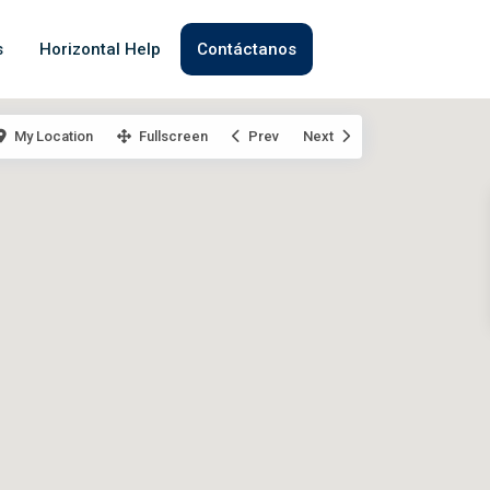
s
Horizontal Help
Contáctanos
My Location
Fullscreen
Prev
Next