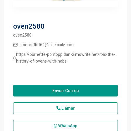
oven2580
oven2580
hiltonproffitt64@sise.oxilv.com
https://burnette-pontoppidan-2.mdwrite.net/it-is-the-
history-of-ovens-with-hobs
Enviar Correo
Llamar
WhatsApp