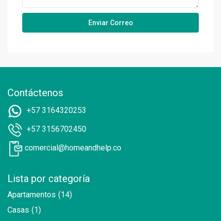
Contáctenos
+57 3164320253
+57 3156702450
comercial@homeandhelp.co
Lista por categoría
Apartamentos
(14)
Casas
(1)