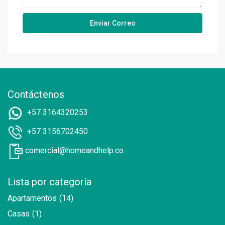
Contáctenos
+57 3164320253
+57 3156702450
comercial@homeandhelp.co
Lista por categoría
Apartamentos
(14)
Casas
(1)