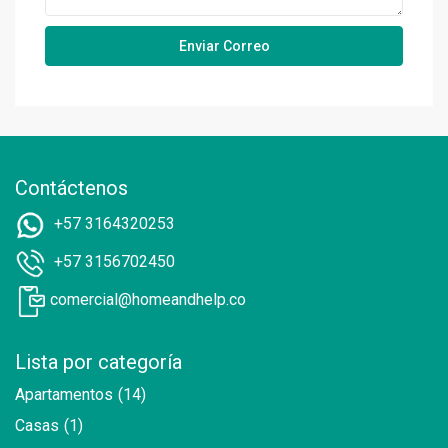
Contáctenos
+57 3164320253
+57 3156702450
comercial@homeandhelp.co
Lista por categoría
Apartamentos
(14)
Casas
(1)