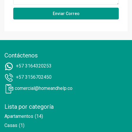
Contáctenos
+57 3164320253
+57 3156702450
comercial@homeandhelp.co
Lista por categoría
Apartamentos
(14)
Casas
(1)