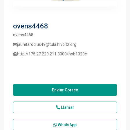
ovens4468
ovens4468
jaunitarodius49@tula.hivoltz.org
http://175.27.229.211:3000/hob1329c
Enviar Correo
Llamar
WhatsApp