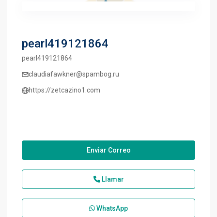
pearl419121864
pearl419121864
claudiafawkner@spambog.ru
https://zetcazino1.com
Enviar Correo
Llamar
WhatsApp