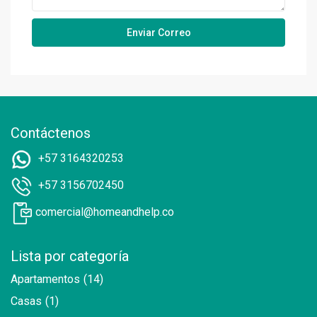
Contáctenos
+57 3164320253
+57 3156702450
comercial@homeandhelp.co
Lista por categoría
Apartamentos
(14)
Casas
(1)