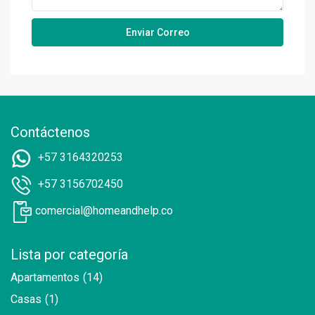
Contáctenos
+57 3164320253
+57 3156702450
comercial@homeandhelp.co
Lista por categoría
Apartamentos
(14)
Casas
(1)