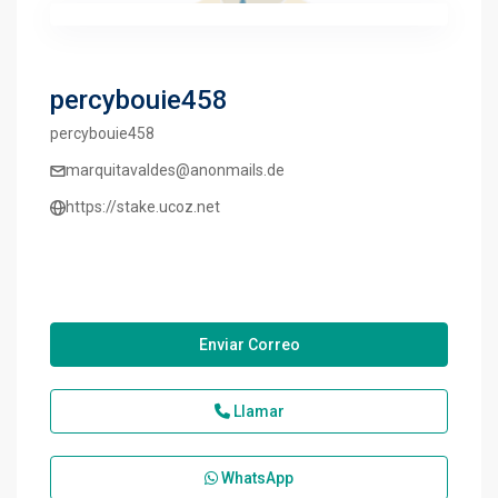
percybouie458
percybouie458
marquitavaldes@anonmails.de
https://stake.ucoz.net
Enviar Correo
Llamar
WhatsApp