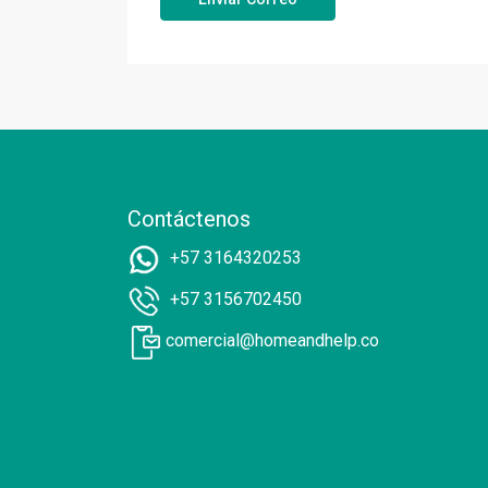
Contáctenos
+57 3164320253
+57 3156702450
comercial@homeandhelp.co