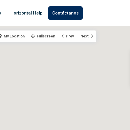
s
Horizontal Help
Contáctanos
My Location
Fullscreen
Prev
Next