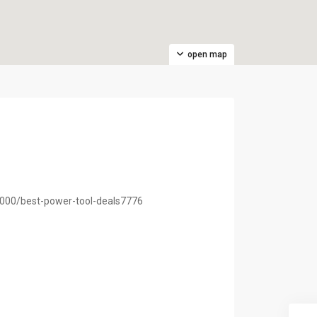
open map
g:3000/best-power-tool-deals7776