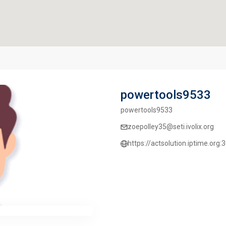
powertools9533
powertools9533
zoepolley35@seti.ivolix.org
https://actsolution.iptime.or