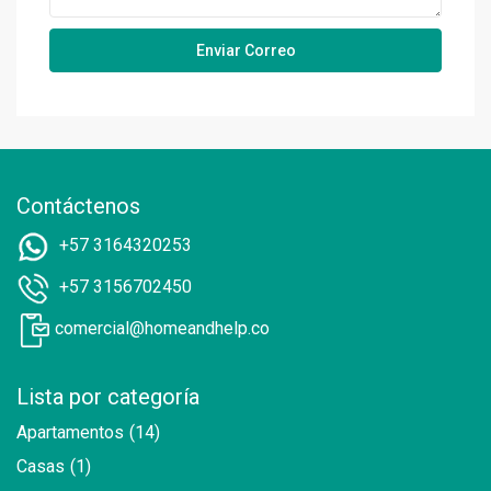
Contáctenos
+57 3164320253
+57 3156702450
comercial@homeandhelp.co
Lista por categoría
Apartamentos
(14)
Casas
(1)