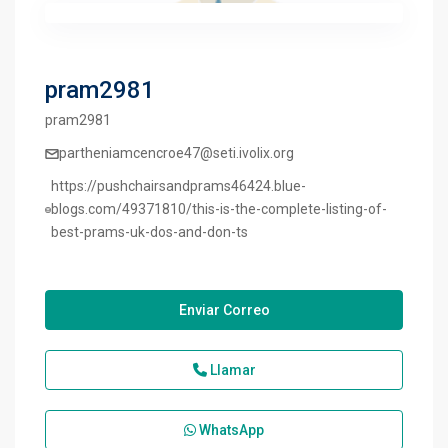
pram2981
pram2981
partheniamcencroe47@seti.ivolix.org
https://pushchairsandprams46424.blue-
blogs.com/49371810/this-is-the-complete-listing-of-
best-prams-uk-dos-and-don-ts
Enviar Correo
Llamar
WhatsApp