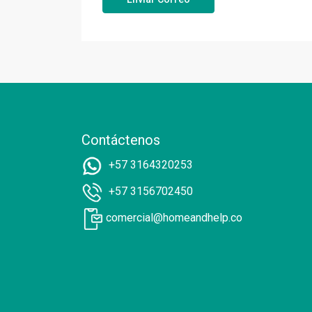
Contáctenos
+57 3164320253
+57 3156702450
comercial@homeandhelp.co