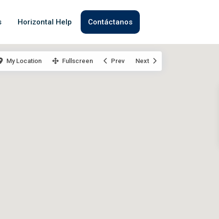
s
Horizontal Help
Contáctanos
My Location
Fullscreen
Prev
Next