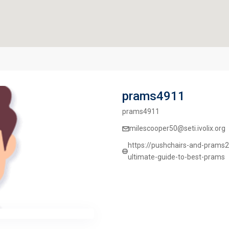
prams4911
prams4911
milescooper50@seti.ivolix.org
https://pushchairs-and-pram
ultimate-guide-to-best-prams