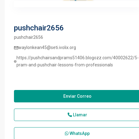
pushchair2656
pushchair2656
waylonkean45@seti.ivolix.org
https://pushchairsandprams51406.blogozz.com/40002622/5-
pram-and-pushchair-lessons-from-professionals
Enviar Correo
Llamar
WhatsApp