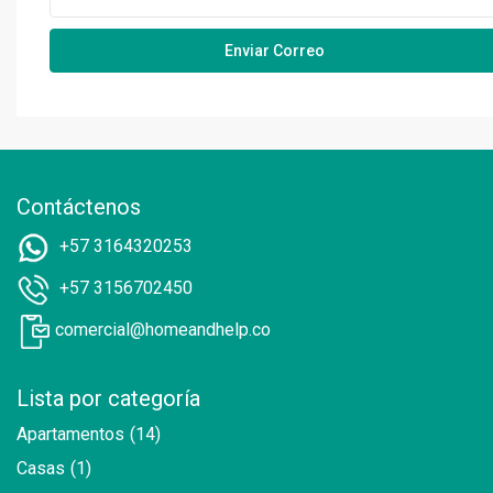
Contáctenos
+57 3164320253
+57 3156702450
comercial@homeandhelp.co
Lista por categoría
Apartamentos
(14)
Casas
(1)