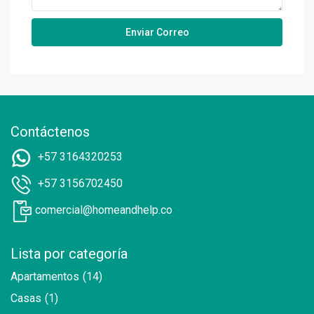
Contáctenos
+57 3164320253
+57 3156702450
comercial@homeandhelp.co
Lista por categoría
Apartamentos
(14)
Casas
(1)