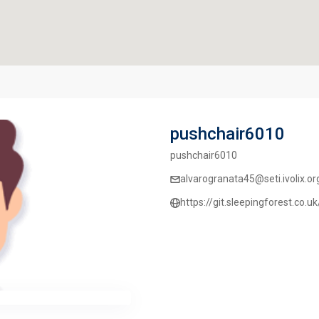
pushchair6010
pushchair6010
alvarogranata45@seti.ivolix.or
https://git.sleepingforest.co