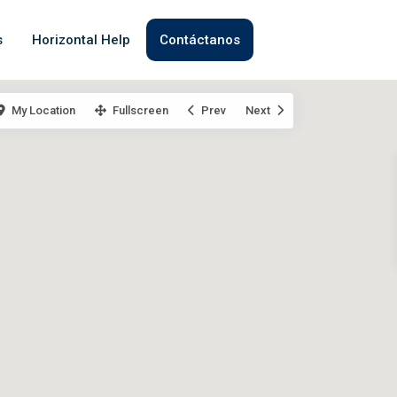
s
Horizontal Help
Contáctanos
My Location
Fullscreen
Prev
Next