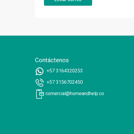
Contáctenos
+57 3164320253
+57 3156702450
comercial@homeandhelp.co