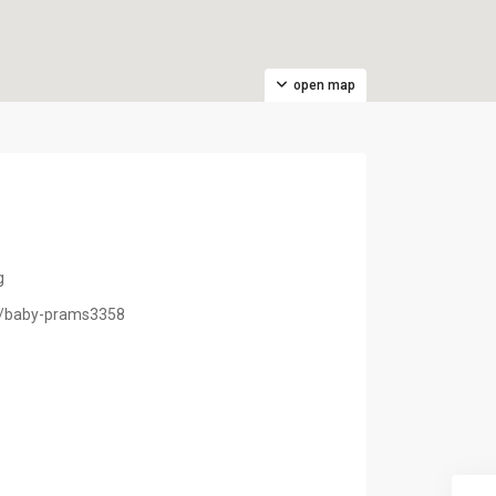
open map
g
.uk/baby-prams3358