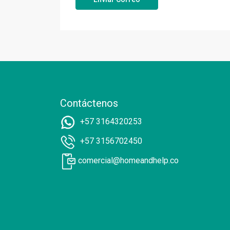
Contáctenos
+57 3164320253
+57 3156702450
comercial@homeandhelp.co