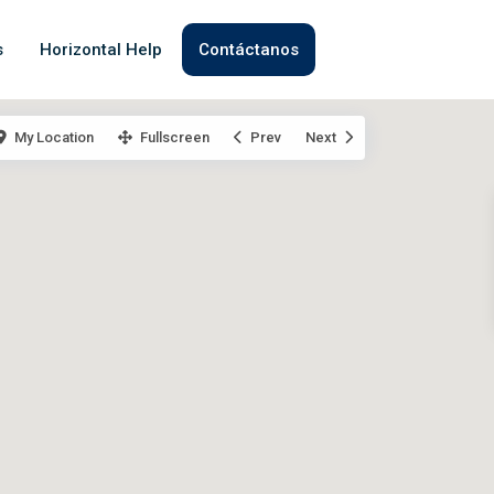
s
Horizontal Help
Contáctanos
My Location
Fullscreen
Prev
Next