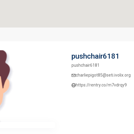
pushchair6181
pushchair6181
charliepigot85@seti.ivolix.org
https://rentry.co/m7vdrqy9