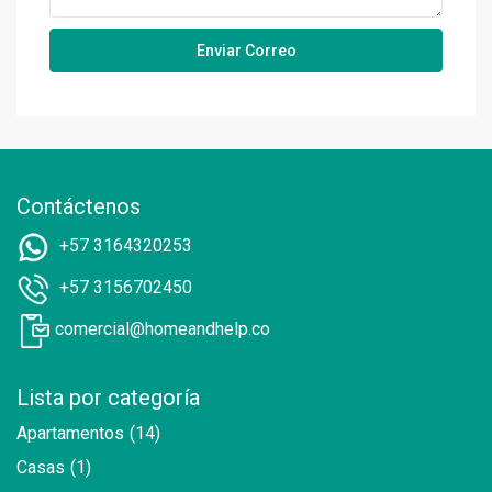
Contáctenos
+57 3164320253
+57 3156702450
comercial@homeandhelp.co
Lista por categoría
Apartamentos
(14)
Casas
(1)