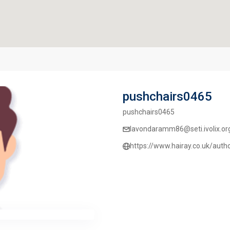
pushchairs0465
pushchairs0465
lavondaramm86@seti.ivolix.or
https://www.hairay.co.uk/aut