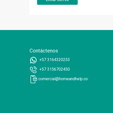
Contáctenos
+57 3164320253
+57 3156702450
comercial@homeandhelp.co