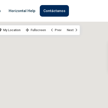
s
Horizontal Help
Contáctanos
My Location
Fullscreen
Prev
Next