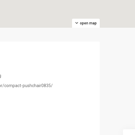
open map
g
hor/compact-pushchair0835/