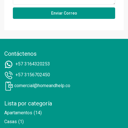
Contáctenos
+57 3164320253
+57 3156702450
comercial@homeandhelp.co
Lista por categoría
Apartamentos
(14)
Casas
(1)