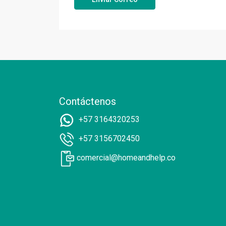
Contáctenos
+57 3164320253
+57 3156702450
comercial@homeandhelp.co