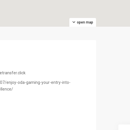
open map
transfer.click
/07/enjoy-oda-gaming-your-entry-into-
llence/