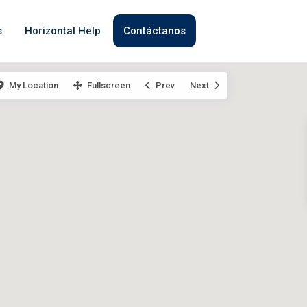
s
Horizontal Help
Contáctanos
My Location
Fullscreen
Prev
Next