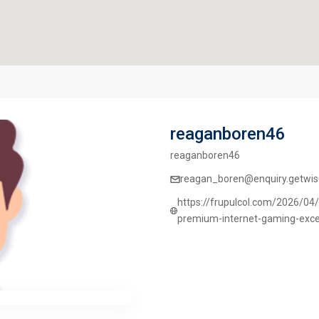
reaganboren46
reaganboren46
reagan_boren@enquiry.getwise
https://frupulcol.com/2026/04
premium-internet-gaming-exce