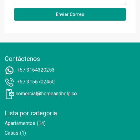
Contáctenos
+57 3164320253
+57 3156702450
comercial@homeandhelp.co
Lista por categoría
Apartamentos
(14)
Casas
(1)