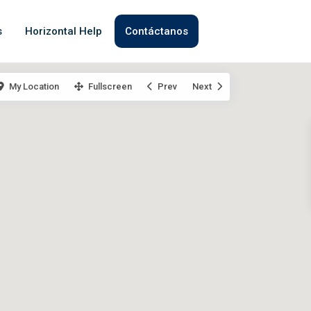
s
Horizontal Help
Contáctanos
My Location
Fullscreen
Prev
Next