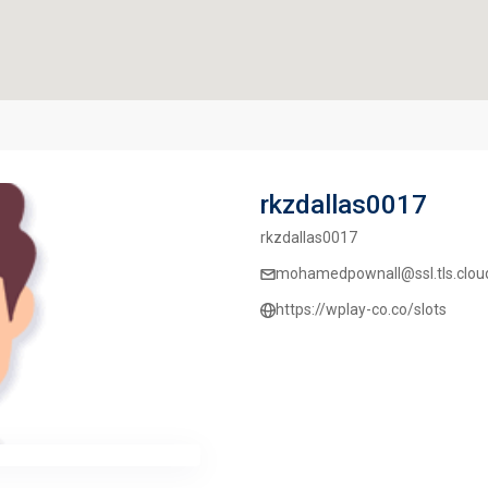
rkzdallas0017
rkzdallas0017
mohamedpownall@ssl.tls.clou
https://wplay-co.co/slots