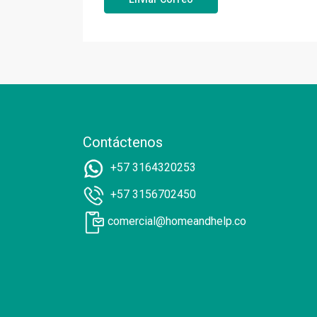
Contáctenos
+57 3164320253
+57 3156702450
comercial@homeandhelp.co