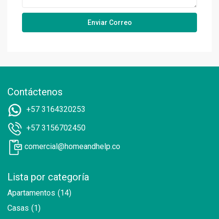
Contáctenos
+57 3164320253
+57 3156702450
comercial@homeandhelp.co
Lista por categoría
Apartamentos
(14)
Casas
(1)