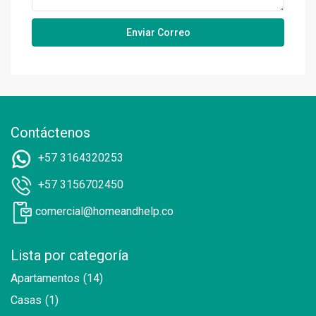
Contáctenos
+57 3164320253
+57 3156702450
comercial@homeandhelp.co
Lista por categoría
Apartamentos
(14)
Casas
(1)