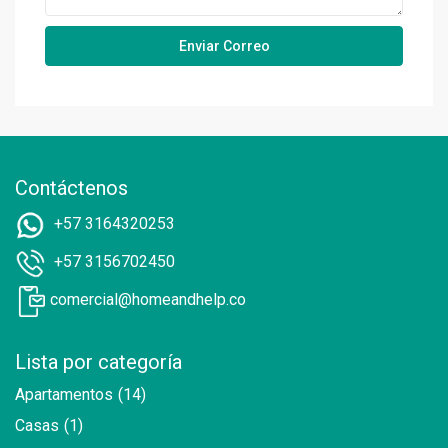
Contáctenos
+57 3164320253
+57 3156702450
comercial@homeandhelp.co
Lista por categoría
Apartamentos
(14)
Casas
(1)