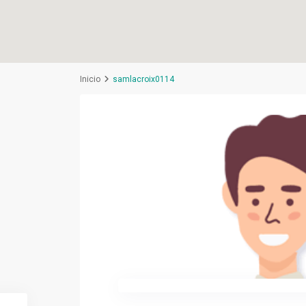
Inicio
samlacroix0114