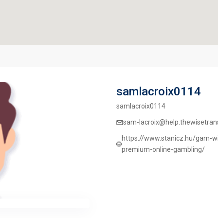
samlacroix0114
samlacroix0114
sam-lacroix@help.thewisetrans
https://www.stanicz.hu/gam-wi
premium-online-gambling/