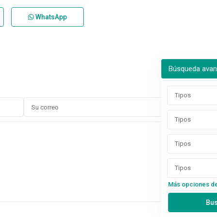
WhatsApp
Búsqueda ava
Tipos
Tipos
Tipos
Tipos
Más opciones d