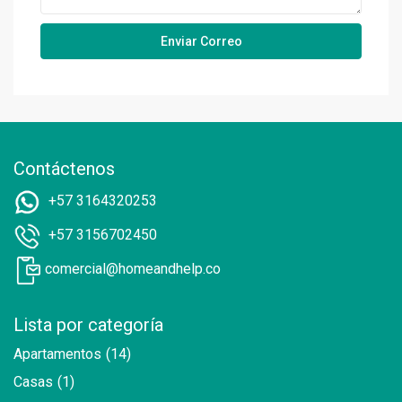
Contáctenos
+57 3164320253
+57 3156702450
comercial@homeandhelp.co
Lista por categoría
Apartamentos
(14)
Casas
(1)