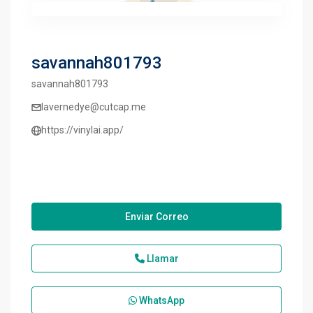
savannah801793
savannah801793
lavernedye@cutcap.me
https://vinylai.app/
Enviar Correo
Llamar
WhatsApp