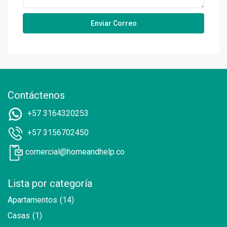
Contáctenos
+57 3164320253
+57 3156702450
comercial@homeandhelp.co
Lista por categoría
Apartamentos
(14)
Casas
(1)