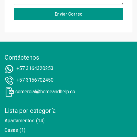
Contáctenos
+57 3164320253
+57 3156702450
comercial@homeandhelp.co
Lista por categoría
Apartamentos
(14)
Casas
(1)