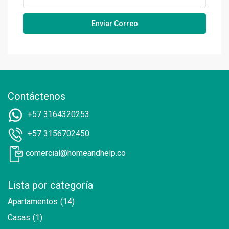
Contáctenos
+57 3164320253
+57 3156702450
comercial@homeandhelp.co
Lista por categoría
Apartamentos
(14)
Casas
(1)