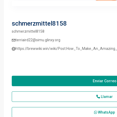
schmerzmittel8158
schmerzmittel8158
terriaird22@simu.glinxy.org
https://brewwiki.win/wiki/Post:How_To_Make_An_Amazing_
Enviar Correo
Llamar
WhatsApp