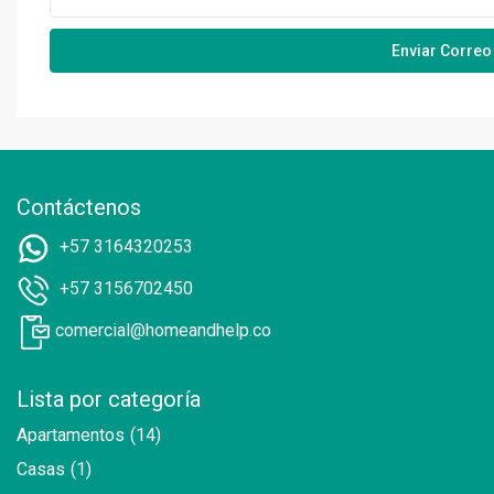
Contáctenos
+57 3164320253
+57 3156702450
comercial@homeandhelp.co
Lista por categoría
Apartamentos
(14)
Casas
(1)