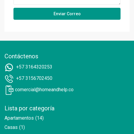
Contáctenos
+57 3164320253
+57 3156702450
comercial@homeandhelp.co
Lista por categoría
Apartamentos
(14)
Casas
(1)