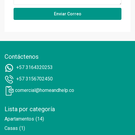
Contáctenos
+57 3164320253
+57 3156702450
comercial@homeandhelp.co
Lista por categoría
Apartamentos
(14)
Casas
(1)