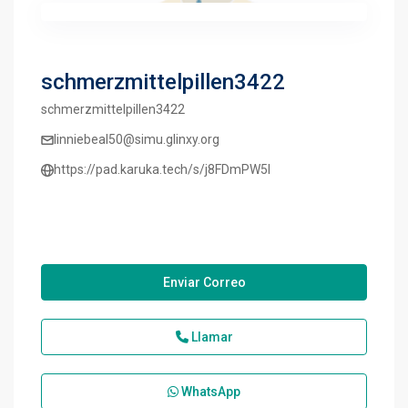
schmerzmittelpillen3422
schmerzmittelpillen3422
linniebeal50@simu.glinxy.org
https://pad.karuka.tech/s/j8FDmPW5I
Enviar Correo
Llamar
WhatsApp