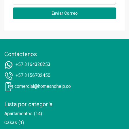
Contáctenos
+57 3164320253
+57 3156702450
comercial@homeandhelp.co
Lista por categoría
Apartamentos
(14)
Casas
(1)