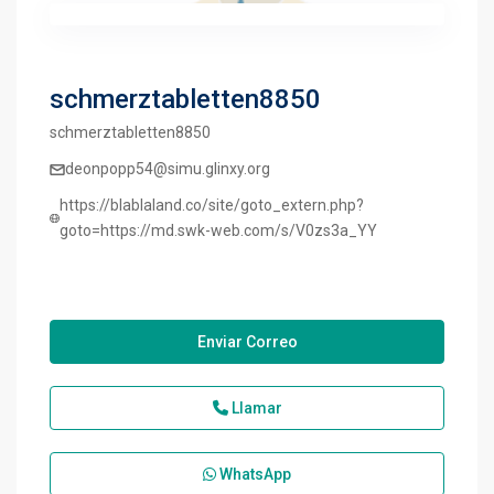
schmerztabletten8850
schmerztabletten8850
deonpopp54@simu.glinxy.org
https://blablaland.co/site/goto_extern.php?
goto=https://md.swk-web.com/s/V0zs3a_YY
Enviar Correo
Llamar
WhatsApp