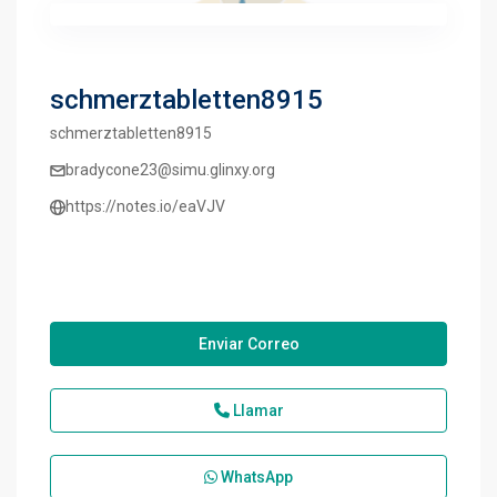
schmerztabletten8915
schmerztabletten8915
bradycone23@simu.glinxy.org
https://notes.io/eaVJV
Enviar Correo
Llamar
WhatsApp