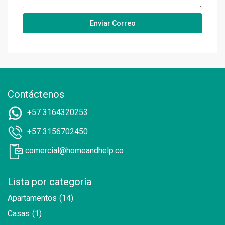
Contáctenos
+57 3164320253
+57 3156702450
comercial@homeandhelp.co
Lista por categoría
Apartamentos
(14)
Casas
(1)