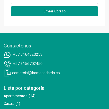
Contáctenos
+57 3164320253
+57 3156702450
comercial@homeandhelp.co
Lista por categoría
Apartamentos
(14)
Casas
(1)