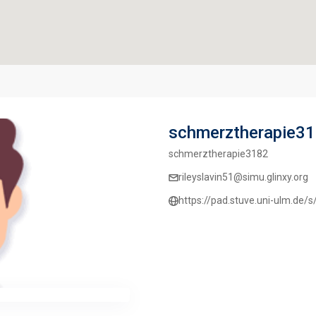
schmerztherapie3
schmerztherapie3182
rileyslavin51@simu.glinxy.org
https://pad.stuve.uni-ulm.de/