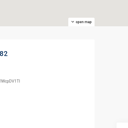
open map
182
s/lWcpDV1Tl