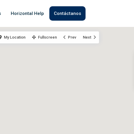
s
Horizontal Help
Contáctanos
My Location
Fullscreen
Prev
Next