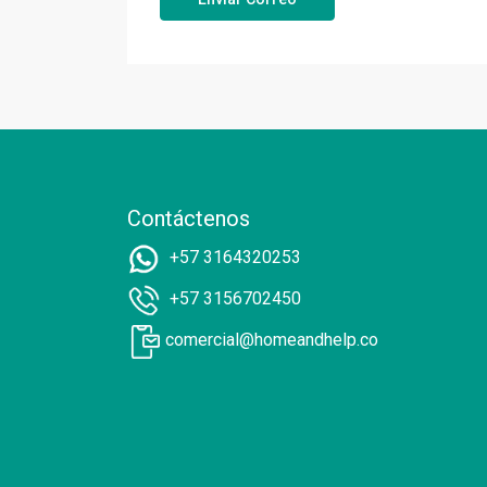
Contáctenos
+57 3164320253
+57 3156702450
comercial@homeandhelp.co