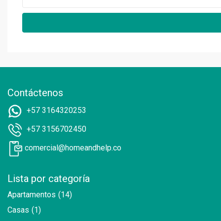
Contáctenos
+57 3164320253
+57 3156702450
comercial@homeandhelp.co
Lista por categoría
Apartamentos
(14)
Casas
(1)