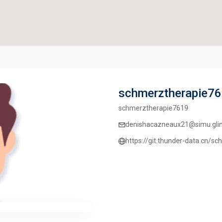
schmerztherapie7
schmerztherapie7619
denishacazneaux21@simu.glin
https://git.thunder-data.cn/s