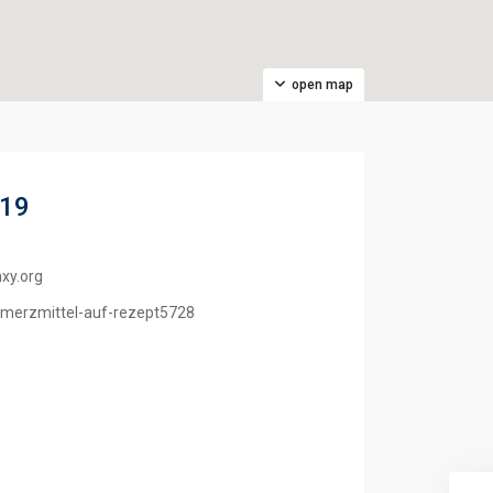
open map
619
xy.org
chmerzmittel-auf-rezept5728