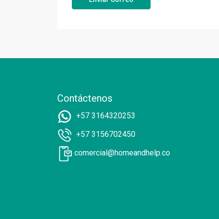
Contáctenos
+57 3164320253
+57 3156702450
comercial@homeandhelp.co