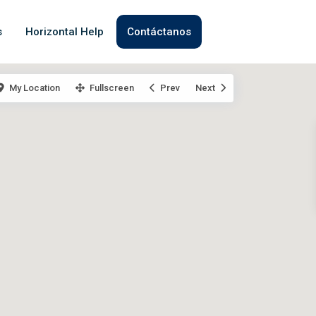
s
Horizontal Help
Contáctanos
My Location
Fullscreen
Prev
Next