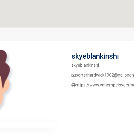
skyeblankinshi
skyeblankinshi
porterhardwick1902@nailooong
https://www.vanempeloverstoc