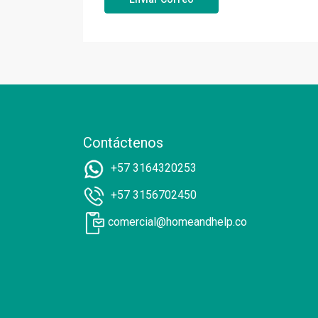
Contáctenos
+57 3164320253
+57 3156702450
comercial@homeandhelp.co