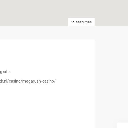
open map
.site
k.nl/casino/megarush-casino/