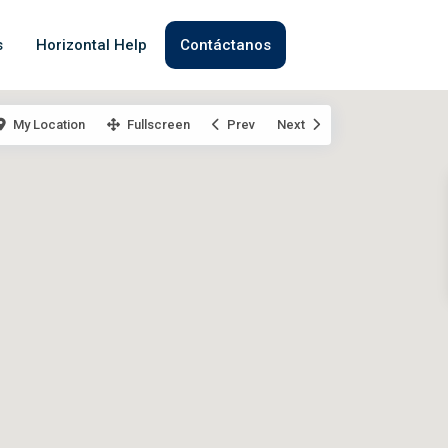
s
Horizontal Help
Contáctanos
My Location
Fullscreen
Prev
Next