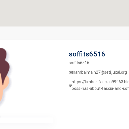
soffits6516
soffits6516
nambalmain27@seti.juxal.org
https://timber-fascias99963.
boss-has-about-fascia-and-soff