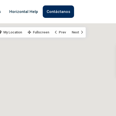
s
Horizontal Help
Contáctanos
My Location
Fullscreen
Prev
Next