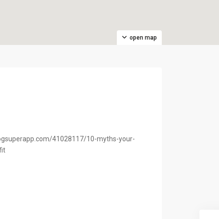
open map
blogsuperapp.com/41028117/10-myths-your-
it