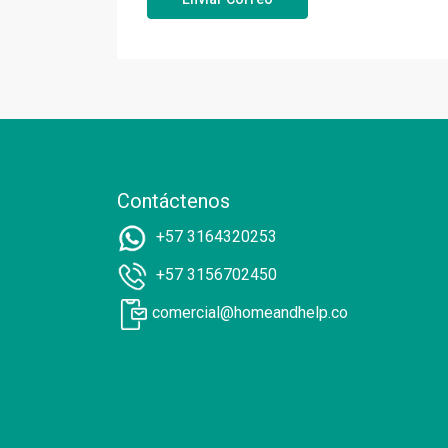
Contáctenos
+57 3164320253
+57 3156702450
comercial@homeandhelp.co