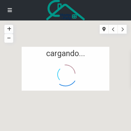
cargando...