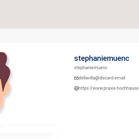
stephaniemuenc
stephaniemuenc
dellavilla@discard.email
https://www.praxis-hochhause