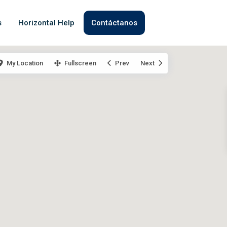
s
Horizontal Help
Contáctanos
My Location
Fullscreen
Prev
Next