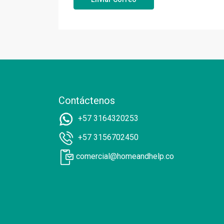
Contáctenos
+57 3164320253
+57 3156702450
comercial@homeandhelp.co