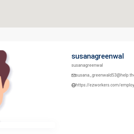
susanagreenwal
susanagreenwal
susana_greenwald53@help.thebi
https://ezworkers.com/employ