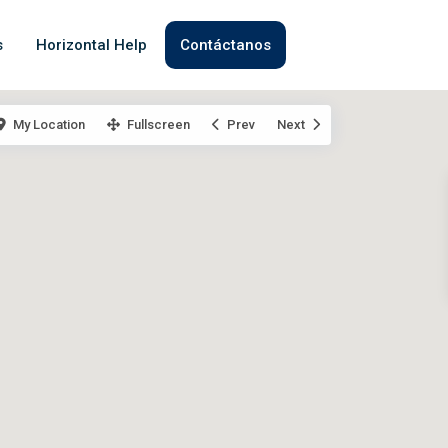
s
Horizontal Help
Contáctanos
My Location
Fullscreen
Prev
Next