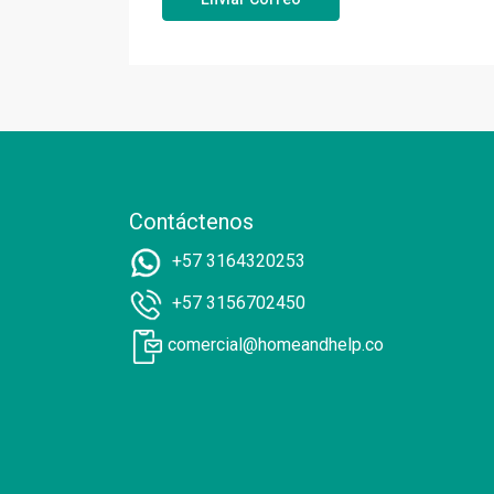
Contáctenos
+57 3164320253
+57 3156702450
comercial@homeandhelp.co