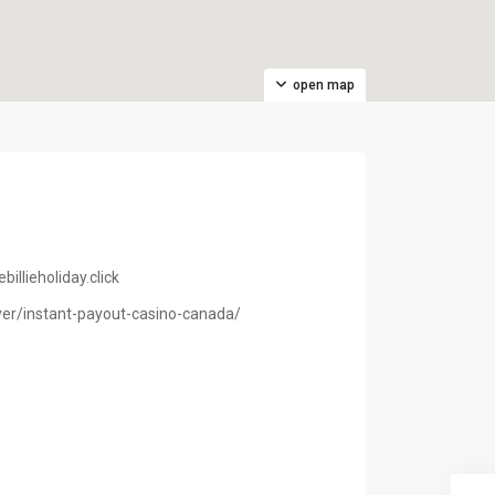
open map
llieholiday.click
er/instant-payout-casino-canada/