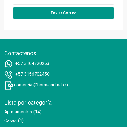
Contáctenos
+57 3164320253
+57 3156702450
comercial@homeandhelp.co
Lista por categoría
Apartamentos
(14)
Casas
(1)