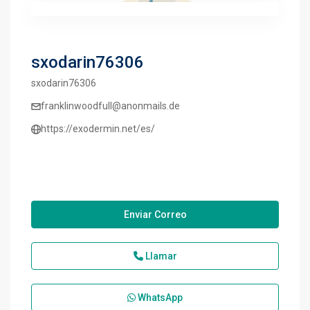
sxodarin76306
sxodarin76306
franklinwoodfull@anonmails.de
https://exodermin.net/es/
Enviar Correo
Llamar
WhatsApp