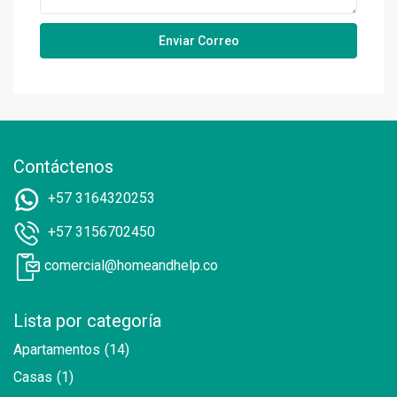
Contáctenos
+57 3164320253
+57 3156702450
comercial@homeandhelp.co
Lista por categoría
Apartamentos
(14)
Casas
(1)