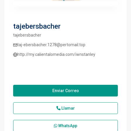
tajebersbacher
tajebersbacher
taj-ebersbacher.1278@pertomail.top
http://my.calientalomedia.com/iwnstanley
Enviar Correo
Llamar
WhatsApp