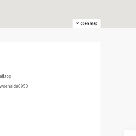
open map
il.top
/bgwsenaida0953