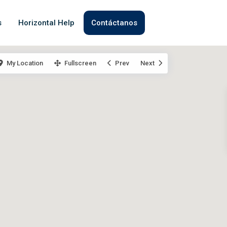
s
Horizontal Help
Contáctanos
My Location
Fullscreen
Prev
Next