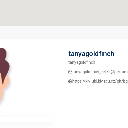
tanyagoldfinch
tanyagoldfinch
tanyagoldfinch_5472@pertoma
https://kiv-ubl.kiv.zcu.cz/git