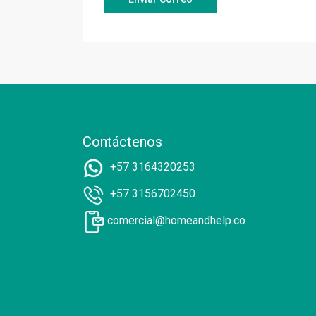
Contáctenos
+57 3164320253
+57 3156702450
comercial@homeandhelp.co