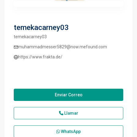
temekacarney03
temekacarney03
muhammadmesser5829@now.mefound.com
https://www.frakta.de/
Enviar Correo
Llamar
WhatsApp