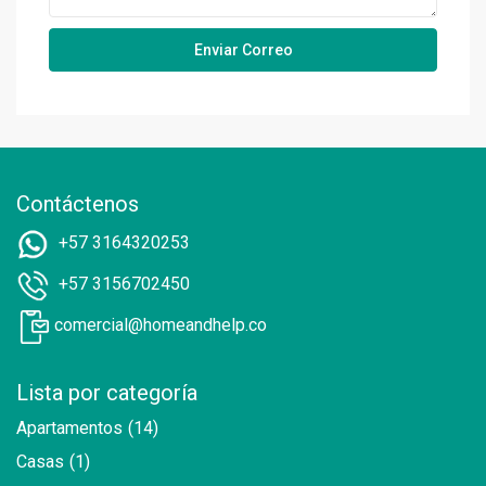
Contáctenos
+57 3164320253
+57 3156702450
comercial@homeandhelp.co
Lista por categoría
Apartamentos
(14)
Casas
(1)