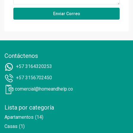
Contáctenos
+57 3164320253
+57 3156702450
comercial@homeandhelp.co
Lista por categoría
Apartamentos
(14)
Casas
(1)